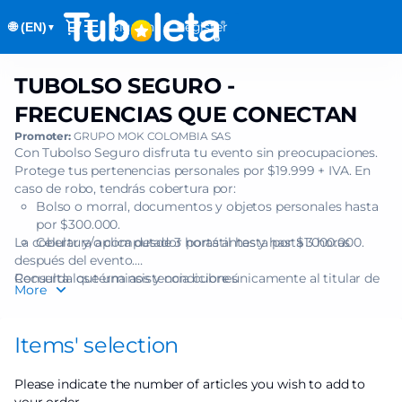
Item
Dialog
Sign in
Register
🌐 (EN)
selection
▼
[TUBOLSO
SEGURO
TUBOLSO SEGURO -
TUBOLSO
-
SEGURO
FRECUENCIAS
FRECUENCIAS QUE CONECTAN
-
QUE
Promoter:
GRUPO MOK COLOMBIA SAS
FRECUENCIAS
CONECTAN]
Con Tubolso Seguro disfruta tu evento sin preocupaciones.
QUE
-
Protege tus pertenencias personales por $19.999 + IVA. En
CONECTAN
Tuboleta.com
caso de robo, tendrás cobertura por:
Bolso o morral, documentos y objetos personales hasta
por $300.000.
La cobertura aplica desde 3 horas antes y hasta 3 horas
Celular y/o computador portátil hasta por $1.000.000.
después del evento.
Recuerda que una asistencia cubre únicamente al titular de
Consulta los términos y condiciones
More
una (1) boleta.
Items' selection
Please indicate the number of articles you wish to add to