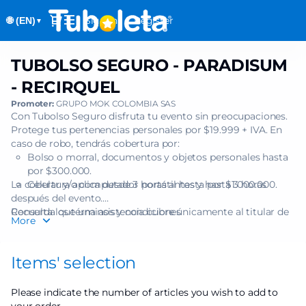
Item
Dialog
Sign in
Register
🌐 (EN)
selection
▼
[TUBOLSO
SEGURO
TUBOLSO SEGURO - PARADISUM
TUBOLSO
-
SEGURO
PARADISUM
- RECIRQUEL
-
-
Promoter:
GRUPO MOK COLOMBIA SAS
PARADISUM
RECIRQUEL]
Con Tubolso Seguro disfruta tu evento sin preocupaciones.
-
-
Protege tus pertenencias personales por $19.999 + IVA. En
RECIRQUEL
Tuboleta.com
caso de robo, tendrás cobertura por:
Bolso o morral, documentos y objetos personales hasta
por $300.000.
La cobertura aplica desde 3 horas antes y hasta 3 horas
Celular y/o computador portátil hasta por $1.000.000.
después del evento.
Recuerda que una asistencia cubre únicamente al titular de
Consulta los términos y condiciones
More
una (1) boleta.
Items' selection
Please indicate the number of articles you wish to add to