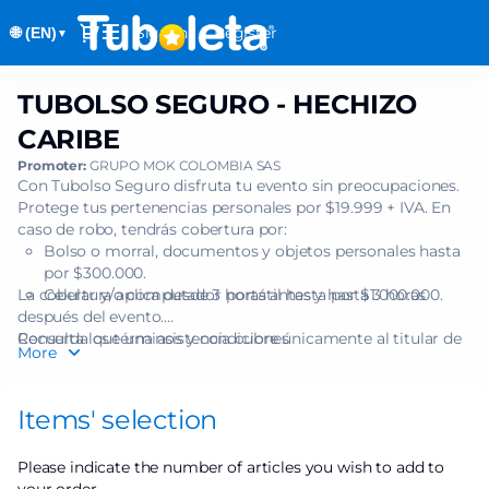
Item
Dialog
Sign in
Register
🌐 (EN)
selection
▼
[TUBOLSO
SEGURO
TUBOLSO SEGURO - HECHIZO
TUBOLSO
-
SEGURO
HECHIZO
CARIBE
-
CARIBE]
Promoter:
GRUPO MOK COLOMBIA SAS
HECHIZO
-
Con Tubolso Seguro disfruta tu evento sin preocupaciones.
CARIBE
Tuboleta.com
Protege tus pertenencias personales por $19.999 + IVA. En
caso de robo, tendrás cobertura por:
Bolso o morral, documentos y objetos personales hasta
por $300.000.
La cobertura aplica desde 3 horas antes y hasta 3 horas
Celular y/o computador portátil hasta por $1.000.000.
después del evento.
Recuerda que una asistencia cubre únicamente al titular de
Consulta los términos y condiciones
More
una (1) boleta.
Items' selection
Please indicate the number of articles you wish to add to