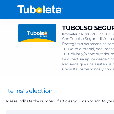
Item
selection
[TUBOLSO
SEGURO
-
TUBOLSO SEGUR
TUBOLSO
EXPLORANDO
SEGURO
Promoter:
GRUPO MOK COLOMBI
LA
-
Con Tubolso Seguro disfruta 
ORQUESTA]
EXPLORANDO
Protege tus pertenencias pers
-
Bolso o morral, documento
LA
Tuboleta.com
Celular y/o computador por
ORQUESTA
La cobertura aplica desde 3 h
Recuerda que una asistencia c
Consulta los términos y cond
Items' selection
Please indicate the number of articles you wish to add to your