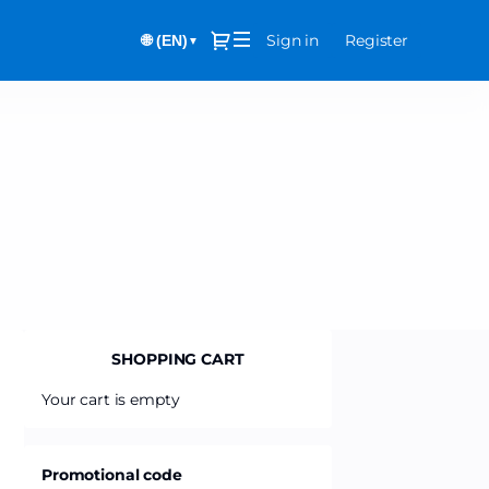
Dialog
Sign in
Register
🌐 (EN)
▼
SHOPPING CART
Your cart is empty
Promotional code