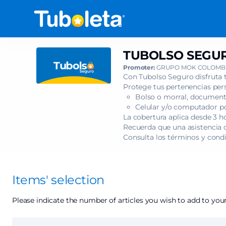
Item
selection
[TUBOLSO
SEGURO
-
TUBOLSO SEGUR
TUBOLSO
ADULTO
SEGURO
Promoter:
GRUPO MOK COLOMBI
RESPONSABLE]
-
Con Tubolso Seguro disfruta 
-
ADULTO
Protege tus pertenencias pers
Tuboleta.com
Bolso o morral, documento
RESPONSABLE
Celular y/o computador por
La cobertura aplica desde 3 h
Recuerda que una asistencia c
Consulta los términos y cond
Items' selection
Please indicate the number of articles you wish to add to your