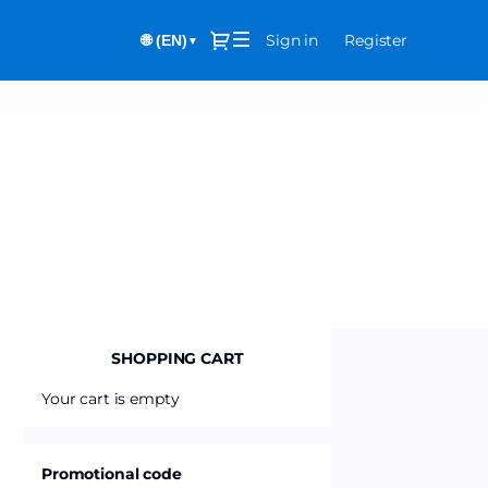
Dialog
Sign in
Register
🌐 (EN)
▼
SHOPPING CART
Your cart is empty
Promotional code