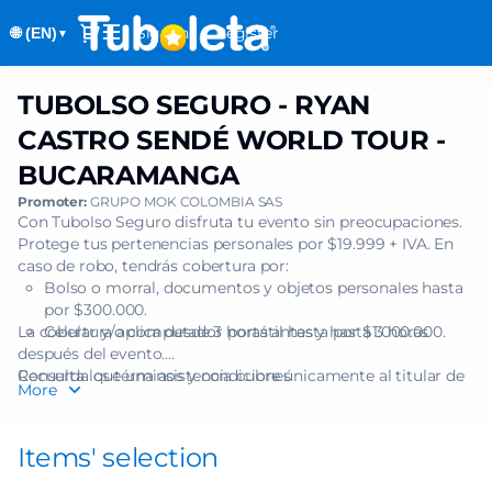
Item
Dialog
Sign in
Register
🌐 (EN)
selection
▼
[TUBOLSO
SEGURO
TUBOLSO SEGURO - RYAN
TUBOLSO
-
SEGURO
RYAN
CASTRO SENDÉ WORLD TOUR -
-
CASTRO
BUCARAMANGA
RYAN
SENDÉ
CASTRO
Promoter:
GRUPO MOK COLOMBIA SAS
WORLD
SENDÉ
Con Tubolso Seguro disfruta tu evento sin preocupaciones.
TOUR
Protege tus pertenencias personales por $19.999 + IVA. En
WORLD
-
caso de robo, tendrás cobertura por:
TOUR
BUCARAMANGA]
Bolso o morral, documentos y objetos personales hasta
-
-
por $300.000.
BUCARAMANGA
Tuboleta.com
La cobertura aplica desde 3 horas antes y hasta 3 horas
Celular y/o computador portátil hasta por $1.000.000.
después del evento.
Recuerda que una asistencia cubre únicamente al titular de
Consulta los términos y condiciones
More
una (1) boleta.
Items' selection