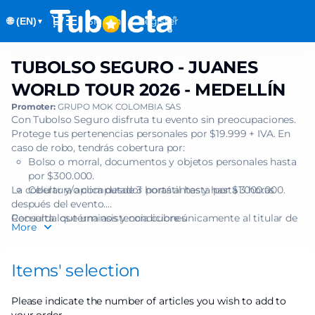
Item
Dialog
Sign in
Register
🌐 (EN)
selection
▼
[TUBOLSO
SEGURO
TUBOLSO SEGURO - JUANES
TUBOLSO
-
SEGURO
JUANES
WORLD TOUR 2026 - MEDELLÍN
-
WORLD
Promoter:
GRUPO MOK COLOMBIA SAS
JUANES
TOUR
Con Tubolso Seguro disfruta tu evento sin preocupaciones.
WORLD
2026
Protege tus pertenencias personales por $19.999 + IVA. En
TOUR
-
caso de robo, tendrás cobertura por:
2026
Bolso o morral, documentos y objetos personales hasta
MEDELLÍN]
-
por $300.000.
-
MEDELLÍN
La cobertura aplica desde 3 horas antes y hasta 3 horas
Celular y/o computador portátil hasta por $1.000.000.
Tuboleta.com
después del evento.
Recuerda que una asistencia cubre únicamente al titular de
Consulta los términos y condiciones
More
una (1) boleta.
Items' selection
Please indicate the number of articles you wish to add to