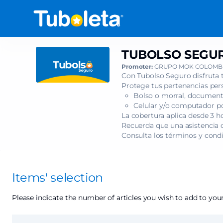
Item
selection
[TUBOLSO
SEGURO
-
TUBOLSO SEGURO
TUBOLSO
CONCIERTOS
SEGURO
Promoter:
GRUPO MOK COLOMBI
PARA
-
Con Tubolso Seguro disfruta 
VIOLÍN
CONCIERTOS
Protege tus pertenencias pers
N°
Bolso o morral, documento
PARA
2,
Celular y/o computador por
VIOLÍN
3
La cobertura aplica desde 3 h
N°
Recuerda que una asistencia c
Y
2,
Consulta los términos y cond
4
3
DE
Y
W.A]
4
-
DE
Items' selection
Tuboleta.com
W.A
Please indicate the number of articles you wish to add to your