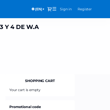
Dialog
Sign in
Register
🌐 (EN)
▼
3 Y 4 DE W.A
SHOPPING CART
Your cart is empty
Promotional code