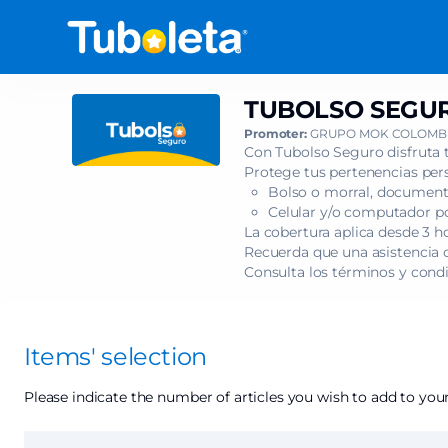
Item
selection
[TUBOLSO
SEGURO
-
TUBOLSO SEGURO
TUBOLSO
THE
SEGURO
Promoter:
GRUPO MOK COLOMBI
KING
-
Con Tubolso Seguro disfruta 
´S
THE
Protege tus pertenencias pers
BACK
Bolso o morral, documento
KING
-
Celular y/o computador por
´S
TRIBUTE
La cobertura aplica desde 3 h
BACK
Recuerda que una asistencia c
TO
-
Consulta los términos y cond
MJ]
TRIBUTE
-
TO
Tuboleta.com
MJ
Items' selection
Please indicate the number of articles you wish to add to your