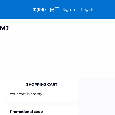
Dialog
Sign in
Register
🌐 (EN)
▼
 MJ
SHOPPING CART
Your cart is empty
Promotional code