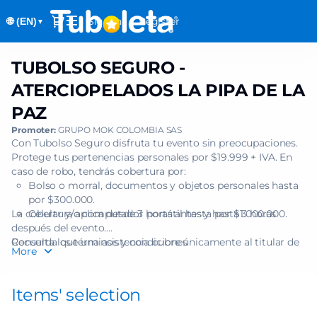
Item
Dialog
Sign in
Register
🌐 (EN)
selection
▼
[TUBOLSO
SEGURO
TUBOLSO SEGURO -
TUBOLSO
-
SEGURO
ATERCIOPELADOS
ATERCIOPELADOS LA PIPA DE LA
-
LA
PAZ
ATERCIOPELADOS
PIPA
LA
Promoter:
GRUPO MOK COLOMBIA SAS
DE
PIPA
Con Tubolso Seguro disfruta tu evento sin preocupaciones.
LA
Protege tus pertenencias personales por $19.999 + IVA. En
DE
PAZ]
caso de robo, tendrás cobertura por:
LA
-
Bolso o morral, documentos y objetos personales hasta
PAZ
Tuboleta.com
por $300.000.
La cobertura aplica desde 3 horas antes y hasta 3 horas
Celular y/o computador portátil hasta por $1.000.000.
después del evento.
Recuerda que una asistencia cubre únicamente al titular de
Consulta los términos y condiciones
More
una (1) boleta.
Items' selection