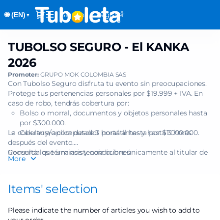
Item
Dialog
Sign in
Register
🌐 (EN)
selection
▼
[TUBOLSO
SEGURO
TUBOLSO SEGURO - El KANKA
TUBOLSO
-
SEGURO
El
2026
-
KANKA
Promoter:
GRUPO MOK COLOMBIA SAS
El
2026]
Con Tubolso Seguro disfruta tu evento sin preocupaciones.
KANKA
-
Protege tus pertenencias personales por $19.999 + IVA. En
2026
Tuboleta.com
caso de robo, tendrás cobertura por:
Bolso o morral, documentos y objetos personales hasta
por $300.000.
La cobertura aplica desde 3 horas antes y hasta 3 horas
Celular y/o computador portátil hasta por $1.000.000.
después del evento.
Recuerda que una asistencia cubre únicamente al titular de
Consulta los términos y condiciones
More
una (1) boleta.
Items' selection
Please indicate the number of articles you wish to add to