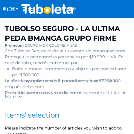
Item
Dialog
Sign in
Register
🌐 (EN)
selection
▼
[TUBOLSO
SEGURO
TUBOLSO SEGURO - LA ULTIMA
TUBOLSO
-
SEGURO
LA
PEDA BMANGA GRUPO FIRME
-
ULTIMA
Promoter:
GRUPO MOK COLOMBIA SAS
LA
PEDA
Con Tubolso Seguro disfruta tu evento sin preocupaciones.
ULTIMA
BMANGA
Protege tus pertenencias personales por $19.999 + IVA. En
PEDA
GRUPO
caso de robo, tendrás cobertura por:
BMANGA
Bolso o morral, documentos y objetos personales hasta
FIRME]
GRUPO
por $300.000.
-
FIRME
La cobertura aplica desde 3 horas antes y hasta 3 horas
Celular y/o computador portátil hasta por $1.000.000.
Tuboleta.com
después del evento.
Recuerda que una asistencia cubre únicamente al titular de
Consulta los términos y condiciones
More
una (1) boleta.
Items' selection
Please indicate the number of articles you wish to add to