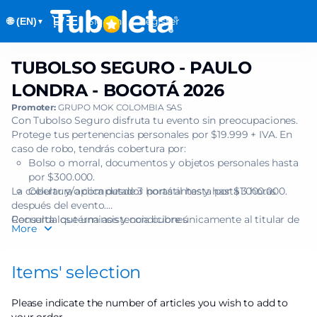
Item
Dialog
Sign in
Register
🌐 (EN)
selection
▼
[TUBOLSO
SEGURO
TUBOLSO SEGURO - PAULO
TUBOLSO
-
SEGURO
PAULO
LONDRA - BOGOTÁ 2026
-
LONDRA
Promoter:
GRUPO MOK COLOMBIA SAS
PAULO
-
Con Tubolso Seguro disfruta tu evento sin preocupaciones.
LONDRA
BOGOTÁ
Protege tus pertenencias personales por $19.999 + IVA. En
-
2026]
caso de robo, tendrás cobertura por:
BOGOTÁ
Bolso o morral, documentos y objetos personales hasta
-
2026
por $300.000.
Tuboleta.com
La cobertura aplica desde 3 horas antes y hasta 3 horas
Celular y/o computador portátil hasta por $1.000.000.
después del evento.
Recuerda que una asistencia cubre únicamente al titular de
Consulta los términos y condiciones
More
una (1) boleta.
Items' selection
Please indicate the number of articles you wish to add to